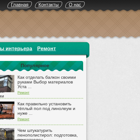
Главная
Контакты
О нас
ты интерьера
Ремонт
Популярное
Как отделать балкон своими
руками Выбор материалов
Уста ...
Ремонт
Как правильно установить
тёплый пол под линолеум и
нуже ...
Ремонт
Чем штукатурить
пенополистирол: подготовка,
приготовлен ...