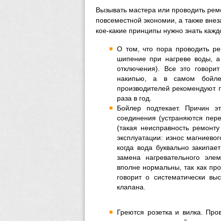
Вызывать мастера или проводить ремо
повсеместной экономии, а также внез
кое-какие принципы нужно знать кажд
О том, что пора проводить ре
шипение при нагреве воды, а
отключения). Все это говори
накипью, а в самом бойле
производителей рекомендуют п
раза в год.
Бойлер подтекает. Причин э
соединения (устраняются пере
(такая неисправность ремонту
эксплуатации: износ магниево
когда вода буквально закипае
замена нагревательного эле
вполне нормальны, так как про
говорит о систематически вы
клапана.
Греются розетка и вилка. Про