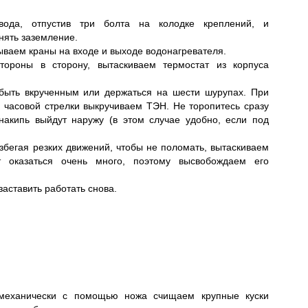
ода, отпустив три болта на колодке креплений, и
нять заземление.
ываем краны на входе и выходе водонагревателя.
тороны в сторону, вытаскиваем термостат из корпуса
.
быть вкрученным или держаться на шести шурупах. При
 часовой стрелки выкручиваем ТЭН. Не торопитесь сразу
 накипь выйдут наружу (в этом случае удобно, если под
избегая резких движений, чтобы не поломать, вытаскиваем
оказаться очень много, поэтому высвобождаем его
заставить работать снова.
 механически с помощью ножа счищаем крупные куски