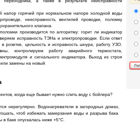
и переходника, а также в результате неисправности
ый напор горячей при нормальном напоре холодной воды
допроводе, неисправность вентилей проводки, поломку
дохранительного клапана.
 поломки производится по алгоритму: горит ли индикатор
оверяем исправность ТЭНа и электропроводки. Если ответ
в розетке, цельность и исправность шнура, работу УЗО.
ны, контролируем работу аварийного термостата,
лектромодуля и сигнального индикатора. Выход из строя
 или замены на новый.
Го
а
ентов, когда еще бывает нужно слить воду с бойлера?
тся нерегулярно. Водонагреватели в загородных домах,
тошать, чтоб избежать замерзания воды и разрыва бака.
 в баке опускалась ниже +5°С.