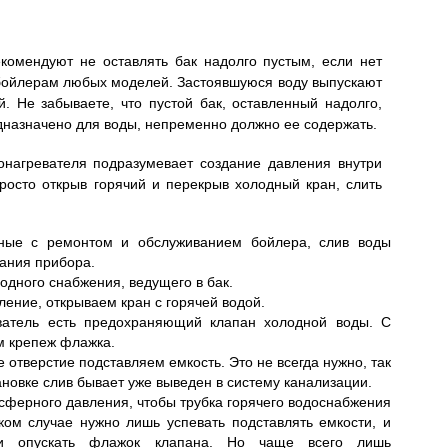
екомендуют не оставлять бак надолго пустым, если нет
 бойлерам любых моделей. Застоявшуюся воду выпускают
й. Не забываете, что пустой бак, оставленный надолго,
едназначено для воды, непременно должно ее содержать.
нагревателя подразумевает создание давления внутри
росто открыв горячий и перекрыв холодный кран, слить
нные с ремонтом и обслуживанием бойлера, слив воды
вания прибора.
одного снабжения, ведущего в бак.
ление, открываем кран с горячей водой.
ватель есть предохраняющий клапан холодной воды. С
м крепеж флажка.
 отверстие подставляем емкость. Это не всегда нужно, так
новке слив бывает уже выведен в систему канализации.
сферного давления, чтобы трубка горячего водоснабжения
аком случае нужно лишь успевать подставлять емкости, и
ли опускать флажок клапана. Но чаще всего лишь