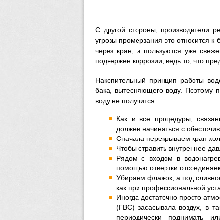
С другой стороны, производители р
угрозы промерзания это относится к
через кран, а пользуются уже свеже
подвержен коррозии, ведь то, что пр
Накопительный принцип работы водо
бака, вытесняющего воду. Поэтому п
воду не получится.
Как и все процедуры, связа
должен начинаться с обесточи
Сначала перекрываем кран хол
Чтобы стравить внутреннее дав
Рядом с входом в водонагре
помощью отвертки отсоединяе
Убираем флажок, а под сливное
как при профессиональной уста
Иногда достаточно просто атмо
(ГВС) засасывала воздух, в т
периодически поднимать и