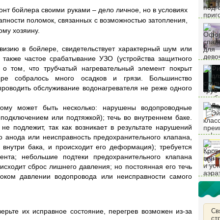
нт бойлера своими руками – дело личное, но в условиях
апности поломок, связанных с возможностью затопления,
ому хозяину.
визию в бойлере, свидетельствует характерный шум или
 также частое срабатывание УЗО (устройства защитного
т о том, что трубчатый нагревательный элемент покрыт
ре собралось много осадков и грязи. Большинство
роводить обслуживание водонагревателя не реже одного
тому может быть несколько: нарушены водопроводные
подключением или подтяжкой); течь во внутреннем баке.
 не подлежит, так как возникает в результате нарушений
го анода или неисправность предохранительного клапана,
т внутри бака, и происходит его деформация); требуется
мента; небольшие подтеки предохранительного клапана
исходит сброс лишнего давления; но постоянная его течь
соком давлении водопровода или неисправности самого
верьте их исправное состояние, перегрев возможен из-за
Св
ст