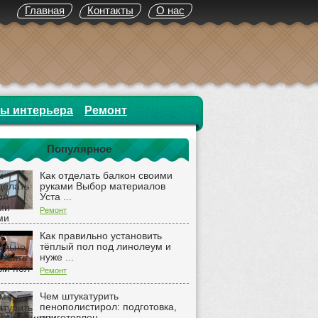
Главная
Контакты
О нас
ты интерьера
Ремонт
Популярное
Как отделать балкон своими
руками Выбор материалов
Уста ...
Ремонт
Как правильно установить
тёплый пол под линолеум и
нуже ...
Ремонт
Чем штукатурить
пенополистирол: подготовка,
приготовлен ...