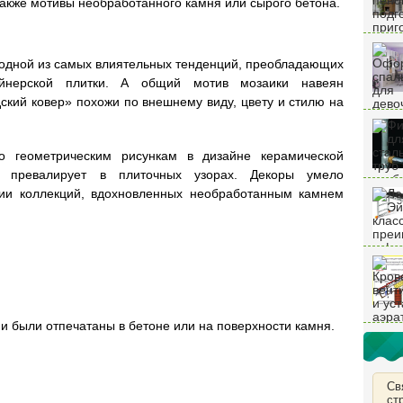
также мотивы необработанного камня или сырого бетона.
 одной из самых влиятельных тенденций, преобладающих
айнерской плитки. А общий мотив мозаики навеян
ский ковер» похожи по внешнему виду, цвету и стилю на
 геометрическим рисункам в дизайне керамической
ти превалирует в плиточных узорах. Декоры умело
ии коллекций, вдохновленных необработанным камнем
ни были отпечатаны в бетоне или на поверхности камня.
Св
ст