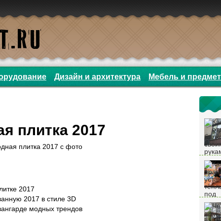
орудование
Дизайн и архитектура
Мебель и предме
я плитка 2017
литке 2017
ванную 2017 в стиле 3D
вангарде модных трендов