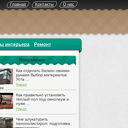
Главная
Контакты
О нас
ты интерьера
Ремонт
Популярное
Как отделать балкон своими
руками Выбор материалов
Уста ...
Ремонт
Как правильно установить
тёплый пол под линолеум и
нуже ...
Ремонт
Чем штукатурить
пенополистирол: подготовка,
приготовлен ...