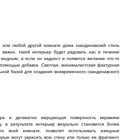
ой или любой другой комнате дома скандинавский стиль
 важно, такой интерьер будет радовать нас в течение
я модным, а если он надоест и появится желание что-то
с помощью добавок. Светлая, минималистская фактурная
ьной базой для создания вневременного скандинавского
тура и деликатно мерцающая поверхность керамики
у, в результате интерьер визуально становится более
по всей комнате, позволят использовать изящные
орые могут украсить всю стену или только ее фрагмент,