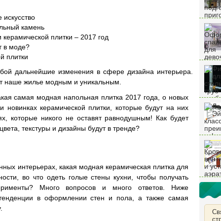
 искусство
льный камень
и керамической плитки – 2017 год
т в моде?
й плитки
обой дальнейшие изменения в сфере дизайна интерьера.
ют наше жилье модным и уникальным.
акая самая модная напольная плитка 2017 года, о новых
и новинках керамической плитки, которые будут на них
ях, которые никого не оставят равнодушным! Как будет
цвета, текстуры и дизайны будут в тренде?
нных интерьерах, какая модная керамическая плитка для
ости, во что одеть голые стены кухни, чтобы получать
ерименты? Много вопросов и много ответов. Ниже
тенденции в оформлении стен и пола, а также самая
.
Св
ст