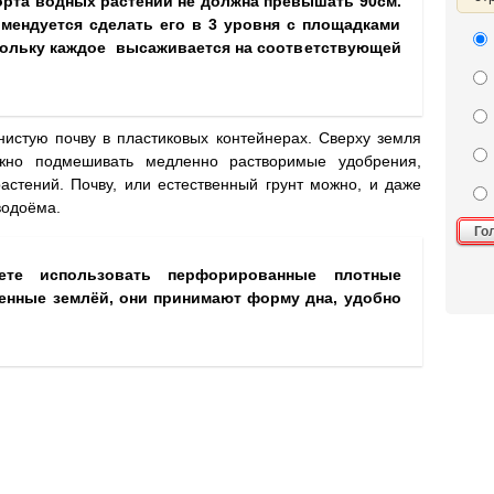
орта водных растений не должна превышать 90см.
мендуется сделать его в 3 уровня с площадками
оскольку каждое высаживается на соответствующей
истую почву в пластиковых контейнерах. Сверху земля
ожно подмешивать медленно растворимые удобрения,
астений. Почву, или естественный грунт можно, и даже
водоёма.
Го
ете использовать перфорированные плотные
енные землёй, они принимают форму дна, удобно