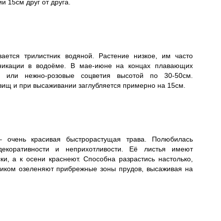
и 15см друг от друга.
ается трилистник водяной. Растение низкое, им часто
никации в водоёме. В мае-июне на концах плавающих
е или нежно-розовые соцветия высотой по 30-50см.
ищ и при высаживании заглубляется примерно на 15см.
– очень красивая быстрорастущая трава. Полюбилась
декоративности и неприхотливости. Её листья имеют
и, а к осени краснеют. Способна разрастись настолько,
ником озеленяют прибрежные зоны прудов, высаживая на