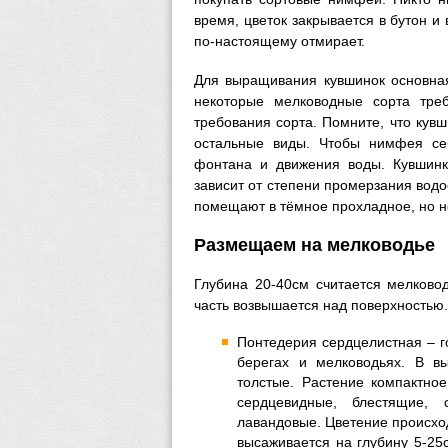
время, цветок закрывается в бутон и 
по-настоящему отмирает.
Для выращивания кувшинок основная
некоторые мелководные сорта тре
требования сорта. Помните, что кув
остальные виды. Чтобы нимфея себ
фонтана и движения воды. Кувшинк
зависит от степени промерзания водо
помещают в тёмное прохладное, но 
Размещаем на мелководье
Глубина 20-40см считается мелково
часть возвышается над поверхностью
Понтедерия сердцелистная – го
берегах и мелководьях. В в
толстые. Растение компактное
сердцевидные, блестящие, 
лавандовые. Цветение происход
высаживается на глубину 5-2