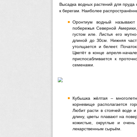
Высадка водных растений для пруда 
к берегам. Наиболее распространённ
Оронтиум водный называют 
побережья Северной Америки,
густом иле. Листья его мутн
длиной до 30см. Нижняя часть
утолщается и белеет. Початок
Цветёт в конце апреля-начал
приспосабливается к проточ
семенами.
Кубышка жёлтая – многолетн
корневище располагается гор
Любит расти в стоячей воде и
длину, цветы плавают на повер
кожистые, округлые и очень
лекарственным сырьём.