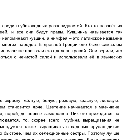
среди глубоководных разновидностей. Кто-то назовёт их
еей, и все они будут правы. Кувшинка называется так
е напоминают кувшин, а нимфея – это латинское название
у многих народов. В древней Греции оно было символом
ние славяне прозвали его одолень-травой. Они верили, что
оться с нечистой силой и использовали её в языческих
 окраску: жёлтую, белую, розовую, красную, лиловую.
нем становится ярче. Цветение начинается в мае-июне
я, порой, до первых заморозков. Пик его приходится на
людается, то, скорее всего, глубина выращивания не
комендуется также выращивать в садовых прудах дикие
здо быстрее, чем их селекционные сёстры. Поэтому лучше
когда не видел, как увядает кувшинка. Когда приходит