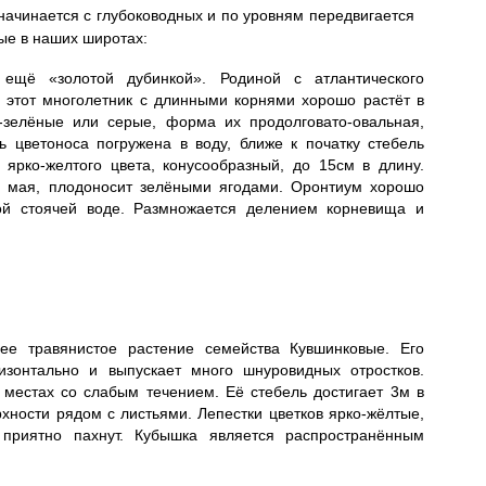
начинается с глубоководных и по уровням передвигается
ые в наших широтах:
ещё «золотой дубинкой». Родиной с атлантического
 этот многолетник с длинными корнями хорошо растёт в
о-зелёные или серые, форма их продолговато-овальная,
 цветоноса погружена в воду, ближе к початку стебель
 ярко-желтого цвета, конусообразный, до 15см в длину.
е мая, плодоносит зелёными ягодами. Оронтиум хорошо
ной стоячей воде. Размножается делением корневища и
ее травянистое растение семейства Кувшинковые. Его
изонтально и выпускает много шнуровидных отростков.
 местах со слабым течением. Её стебель достигает 3м в
хности рядом с листьями. Лепестки цветков ярко-жёлтые,
 приятно пахнут. Кубышка является распространённым