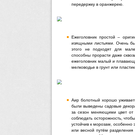
передержку в оранжерею.
Ежеголовник простой – ориг
изящными листьями. Очень быс
этого не подходят для мале
способны прорасти даже сквоз
ежеголовник малый и плавающи
мелководье в грунт или пласти
Аир болотный хорошо уживаетс
были выведены садовые декорат
за сезон меняющими цвет от р
соблюдать осторожность, чтобы
устойчив к морозам, особенно 
или весной путём разделения 