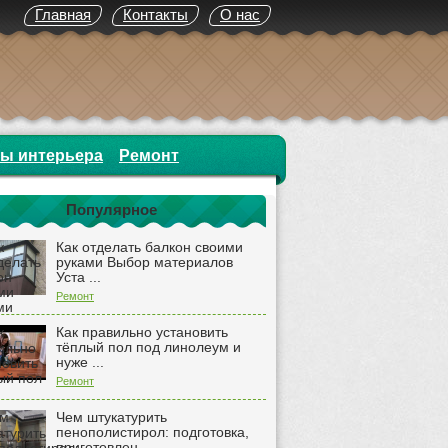
Главная
Контакты
О нас
ты интерьера
Ремонт
Популярное
Как отделать балкон своими
руками Выбор материалов
Уста ...
Ремонт
Как правильно установить
тёплый пол под линолеум и
нуже ...
Ремонт
Чем штукатурить
пенополистирол: подготовка,
приготовлен ...