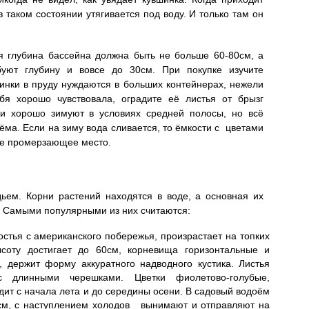
в таком состоянии утягивается под воду. И только там он
 глубина бассейна должна быть не больше 60-80см, а
буют глубину и вовсе до 30см. При покупке изучите
шинки в пруду нуждаются в больших контейнерах, нежели
я хорошо чувствовала, оградите её листья от брызг
и хорошо зимуют в условиях средней полосы, но всё
ёма. Если на зиму вода сливается, то ёмкости с цветами
не промерзающее место.
дьем. Корни растений находятся в воде, а основная их
. Самыми популярными из них считаются:
стья с американского побережья, произрастает на топких
ысоту достигает до 60см, корневища горизонтальные и
, держит форму аккуратного надводного кустика. Листья
с длинными черешками. Цветки фиолетово-голубые,
ит с начала лета и до середины осени. В садовый водоём
5см, с наступлением холодов вынимают и отправляют на