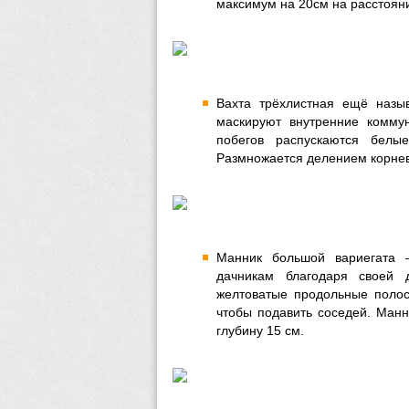
максимум на 20см на расстояни
Вахта трёхлистная ещё назыв
маскируют внутренние комму
побегов распускаются белы
Размножается делением корнев
Манник большой вариегата 
дачникам благодаря своей 
желтоватые продольные полоск
чтобы подавить соседей. Ман
глубину 15 см.