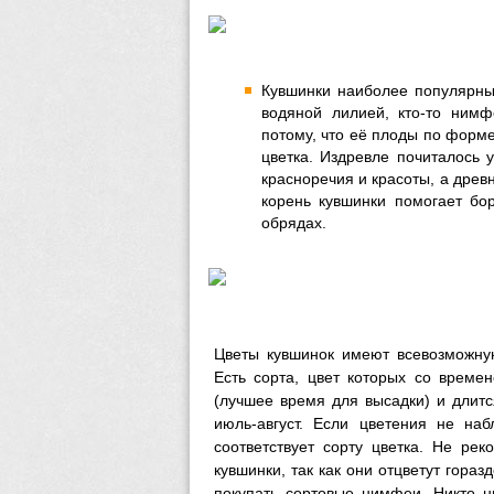
Кувшинки наиболее популярны 
водяной лилией, кто-то нимф
потому, что её плоды по форм
цветка. Издревле почиталось 
красноречия и красоты, а древ
корень кувшинки помогает бор
обрядах.
Цветы кувшинок имеют всевозможную
Есть сорта, цвет которых со време
(лучшее время для высадки) и длитс
июль-август. Если цветения не наб
соответствует сорту цветка. Не ре
кувшинки, так как они отцветут гора
покупать сортовые нимфеи. Никто ни