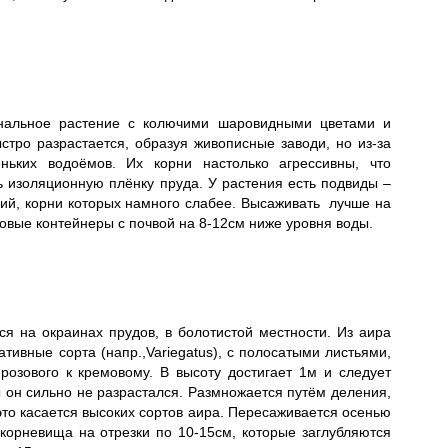
инальное растение с колючими шаровидными цветами и
тро разрастается, образуя живописные заводи, но из-за
ньких водоёмов. Их корни настолько агрессивны, что
ь изоляционную плёнку пруда. У растения есть подвиды –
й, корни которых намного слабее. Высаживать лучше на
ковые контейнеры с почвой на 8-12см ниже уровня воды.
я на окраинах прудов, в болотистой местности. Из аира
ивные сорта (напр.,Variegatus), с полосатыми листьями,
озового к кремовому. В высоту достигает 1м и следует
 он сильно не разрастался. Размножается путём деления,
это касается высоких сортов аира. Пересаживается осенью
корневища на отрезки по 10-15см, которые заглубляются