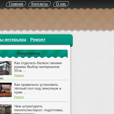
Главная
Контакты
О нас
ты интерьера
Ремонт
Популярное
Как отделать балкон своими
руками Выбор материалов
Уста ...
Ремонт
Как правильно установить
тёплый пол под линолеум и
нуже ...
Ремонт
Чем штукатурить
пенополистирол: подготовка,
приготовлен ...