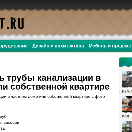
орудование
Дизайн и архитектура
Мебель и предме
ь трубы канализации в
ли собственной квартире
труб
я засоров
уза