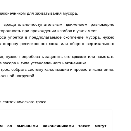
наконечником для захватывания мусора.
и вращательно-поступательным движением равномерно
торожность при прохождении изгибов и узких мест.
роса упрется в предполагаемое скопление мусора, нужно
в сторону ревизионного люка или общего вертикального
ся, нужно попробовать зацепить его крюком или намотать
а засора и типа установленного наконечника.
трос, собрать систему канализации и провести испытание,
альной нагрузкой.
 сантехнического троса.
ом со сменными наконечниками также могут