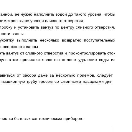
ванной, ее нужно наполнить водой до такого уровня, чтобы
тиметров выше уровня сливного отверстия.
робку и установить вантуз по центру сливного отверстия,
ности ванны.
коятку выполнить несколько возвратно поступательных
 поверхности ванны.
ь вантуз от сливного отверстия и проконтролировать сток
ультатом прочистки является полное удаление воды из
авиться от засора даже за несколько приемов, следует
нализационную трубу тросом со сменными насадками для
чистки бытовых сантехнических приборов.