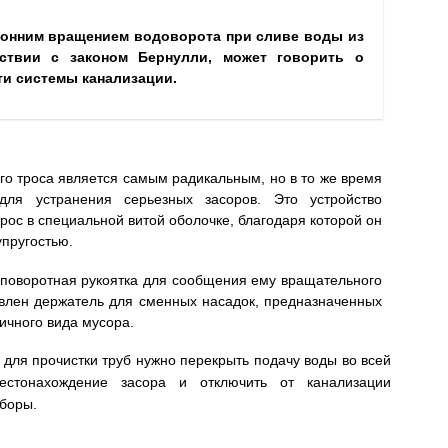
ронним вращением водоворота при сливе воды из
тствии с законом Бернулли, может говорить о
ти системы канализации.
го троса является самым радикальным, но в то же время
ля устранения серьезных засоров. Это устройство
трос в специальной витой оболочке, благодаря которой он
упругостью.
 поворотная рукоятка для сообщения ему вращательного
овлен держатель для сменных насадок, предназначенных
ичного вида мусора.
 для прочистки труб нужно перекрыть подачу воды во всей
местонахождение засора и отключить от канализации
боры.