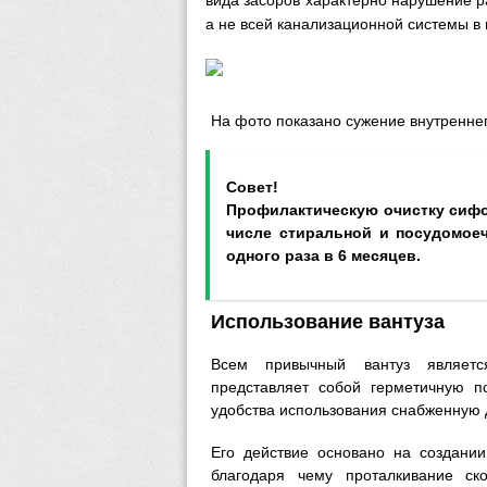
вида засоров характерно нарушение р
а не всей канализационной системы в
На фото показано сужение внутреннег
Совет!
Профилактическую очистку сифо
числе стиральной и посудомое
одного раза в 6 месяцев.
Использование вантуза
Всем привычный вантуз являетс
представляет собой герметичную п
удобства использования снабженную 
Его действие основано на создании
благодаря чему проталкивание ск