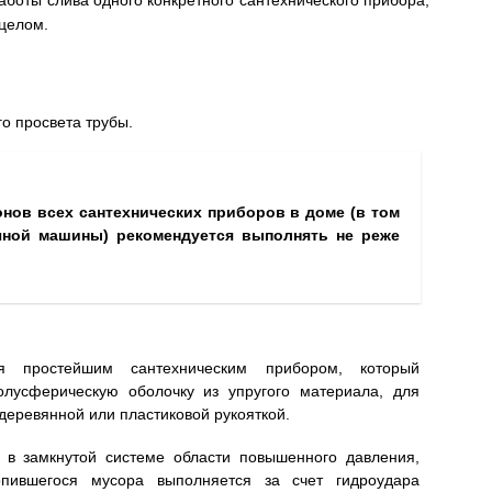
аботы слива одного конкретного сантехнического прибора,
 целом.
о просвета трубы.
нов всех сантехнических приборов в доме (в том
чной машины) рекомендуется выполнять не реже
я простейшим сантехническим прибором, который
олусферическую оболочку из упругого материала, для
деревянной или пластиковой рукояткой.
 в замкнутой системе области повышенного давления,
опившегося мусора выполняется за счет гидроудара