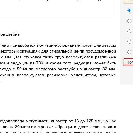
ронштейны.
и нам понадобятся поливинилхлоридные трубы диаметром
 некоторых ситуациях для стиральной и/или посудомоечной
2 мм. Для стыковки таких труб используются различные
Го
ики и редукции из ПВХ, а кроме того, редукция может быть
ехода с 50-миллиметрового раструба на диаметр 32 мм.
сечения используются резиновые уплотнители, которые
.
одопровода могут иметь диаметр от 16 до 125 мм, но нас
т лишь 20-миллиметровые образцы и даже если стояк в
его следует накрутить переходную редукцию с выходом на