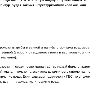
холодной» PN16 и всю разводку осуществляют с
контур будет закрыт штукатуркой/шпаклёвкой или
роложить трубы в ванной и начнём с монтажа водомера,
твенной близости от водяного стояка в вертикальном или
значения).
ковки — сразу после крана идёт сетчатый фильтр, затем
 клапан, только на всех этих деталях есть стрелочка, по
вление воды. Если ваш дом подключен к ГВС, то в таком
ь два — на холодную и горячую воду.