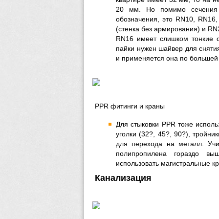
20 мм. Но помимо сечения 
обозначения, это RN10, RN16,
(стенка без армирования) и R
RN16 имеет слишком тонкие 
пайки нужен шайвер для снятия
и применяется она по большей 
PPR фитинги и краны
Для стыковки PPR тоже исполь
уголки (32?, 45?, 90?), тройн
для перехода на металл. Учи
полипропилена гораздо вы
использовать магистральные кр
Канализация