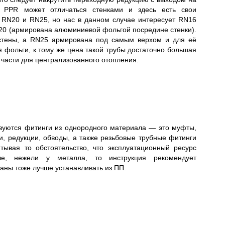
PPR может отличаться стенками и здесь есть свои
 RN20 и RN25, но нас в данном случае интересует RN16
N20 (армирована алюминиевой фольгой посредине стенки).
стены, а RN25 армирована под самым верхом и для её
 фольги, к тому же цена такой трубы достаточно большая
части для централизованного отопления.
зуются фитинги из однородного материала — это муфты,
ики, редукции, обводы, а также резьбовые трубные фитинги
тывая то обстоятельство, что эксплуатационный ресурс
ше, нежели у металла, то инструкция рекомендует
аны тоже лучше устанавливать из ПП.