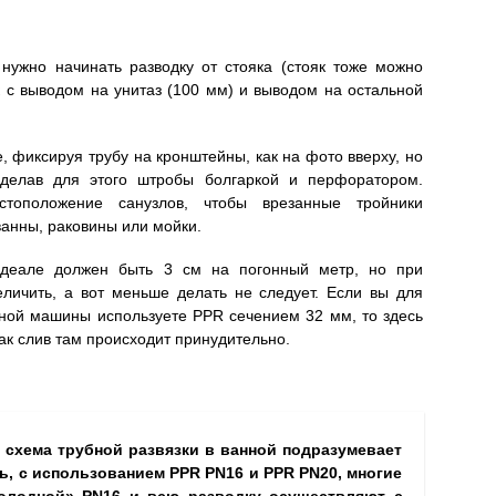
нужно начинать разводку от стояка (стояк тоже можно
к с выводом на унитаз (100 мм) и выводом на остальной
, фиксируя трубу на кронштейны, как на фото вверху, но
сделав для этого штробы болгаркой и перфоратором.
стоположение санузлов, чтобы врезанные тройники
анны, раковины или мойки.
идеале должен быть 3 см на погонный метр, но при
еличить, а вот меньше делать не следует. Если вы для
чной машины используете PPR сечением 32 мм, то здесь
как слив там происходит принудительно.
о схема трубной развязки в ванной подразумевает
ь, с использованием PPR PN16 и PPR PN20, многие