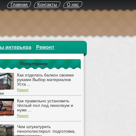
Главная
Контакты
О нас
ты интерьера
Ремонт
Популярное
Как отделать балкон своими
руками Выбор материалов
Уста ...
Ремонт
Как правильно установить
тёплый пол под линолеум и
нуже ...
Ремонт
Чем штукатурить
пенополистирол: подготовка,
приготовлен ...