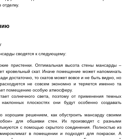
 отделку.
нию
у
сарды сводятся к следующему:
окие пристенки. Оптимальная высота стены мансарды –
дет кровельный скат. Иначе помещение может напоминать
ди достаточно, то скатов может вовсе и не быть видно, но
 расходуется не совсем экономно и теряется именно та
дает помещению особую атмосферу.
стает солнечного света, поэтому от применения темных
а наклонных плоскостях они будут особенно создавать
то хорошим решением, как обустроить мансарду своими
 обои» для обшивки стен. Их производят с разными
тыкуются с помощью скрытого соединения. Полностью из
 микроклимат в помещении и подходят для покраски. А