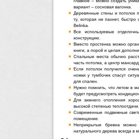
главное – можно создать уник
вариант – сосновая вагонка.
Деревянные стены и потолок 
ту, которая не пахнет, быстро
Belinka.
Все используемые отделочн
конструкцию.
Вместо простенка можно орган
книги, а порой и целая дополн
Спальные места обычно расст
часть потолка, а центр мансар
Если потолок получился очень
ножки у тумбочек спасут ситу
для спален.
Нужно помнить, что летом в м
будет предусмотреть кондицио
Для зимнего отопления хоро
высокой степенью теплоотдачи
Современные подвижные свети
помещение.
Неприкрытые бревна можно 
натурального дерева всегда в 