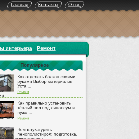
Главная
Контакты
О нас
ты интерьера
Ремонт
Популярное
Как отделать балкон своими
руками Выбор материалов
Уста ...
Ремонт
Как правильно установить
тёплый пол под линолеум и
нуже ...
Ремонт
Чем штукатурить
пенополистирол: подготовка,
приготовлен ...