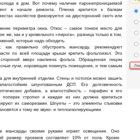
 холода в дом. Вот почему наличие паронепроницаемой
нт в начале ремонта. Пленка крепится к балкам
местах нахлёстов фиксируется на двусторонний скотч или
ение периметра окна. Откос – самое тонкое место для
ое же, как и у кровельного «пирога», разница только в том,
яжений, которые надо обходить.
т, как правильно обустроить мансарду, рекомендуют
части по всей площади крыши крепить фольгоизол. Это
 стороной вверх наклеена фольга. Обращенная лицом
асные лучи, норовящие покинуть помещение, и тем самым
Го
а для внутренней отделки. Стены и потолок можно зашить
влагостойким шпунтованным ДСП. Его долговечность
ептических добавок, а влагостойкость – парафин в его
я поперек стропил и каждая из них должна крепиться
ируют их саморезами. Шпунты – это элементы стыковки
тановятся к тому же звуко- и теплоизолирующими.
ве мансарды своими руками играет освещение. Оно
щий размер проемов составляет 10% от пола. Кроме