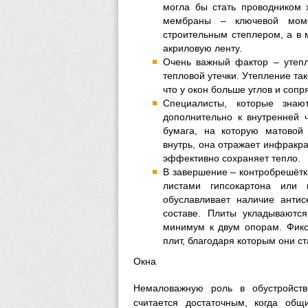
могла бы стать проводником
мембраны – ключевой моме
строительным степлером, а в 
акриловую ленту.
Очень важный фактор – утепл
тепловой утечки. Утепление так
что у окон больше углов и сопр
Специалисты, которые знаю
дополнительно к внутренней 
бумага, на которую матовой
внутрь, она отражает инфракр
эффективно сохраняет тепло.
В завершение – контробрешётк
листами гипсокартона или 
обуславливает наличие антис
составе. Плиты укладываютс
минимум к двум опорам. Фикс
плит, благодаря которым они с
Окна
Немаловажную роль в обустройст
считается достаточным, когда об