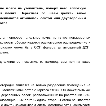
ие влаги на утеплителе, поверх него вплотную
ая пленка. Перехлест по швам должен также
клеиваются акриловой лентой или двусторонним
ются.
ется черновое напольное покрытие из крупноразмерных
 которым обеспечивается равномерное распределение и
териалом может быть ОСП фанера, шпунтованный ДСП,
артон.
д финишное покрытие, и, наконец, сам пол на ваше
егородки является не только разделение помещения на
. Монтаж начинается с каркаса стены. Он может быть как
з деревянных балок, расположенных на расстоянии 580-
изоляционных плит. С одной стороны стена зашивается
 с другой закладываем листы каменной ваты. Закрываем