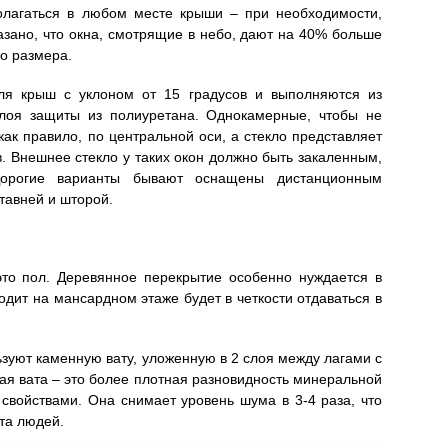
полагаться в любом месте крыши – при необходимости,
азано, что окна, смотрящие в небо, дают на 40% больше
го размера.
ля крыш с уклоном от 15 градусов и выполняются из
лоя защиты из полиуретана. Однокамерные, чтобы не
как правило, по центральной оси, а стекло представляет
в. Внешнее стекло у таких окон должно быть закаленным,
Дорогие варианты бывают оснащены дистанционным
тавней и шторой.
то пол. Деревянное перекрытие особенно нуждается в
одит на мансардном этаже будет в четкости отдаваться в
зуют каменную вату, уложенную в 2 слоя между лагами с
ая вата – это более плотная разновидность минеральной
свойствами. Она снимает уровень шума в 3-4 раза, что
та людей.