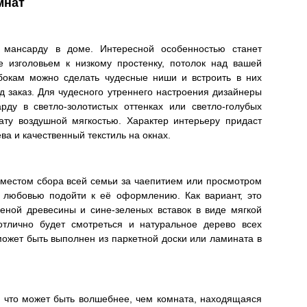
мнат
ь мансарду в доме. Интересной особенностью станет
е изголовьем к низкому простенку, потолок над вашей
 бокам можно сделать чудесные ниши и встроить в них
д заказ. Для чудесного утреннего настроения дизайнеры
ду в светло-золотистых оттенках или светло-голубых
ату воздушной мягкостью. Характер интерьеру придаст
ва и качественный текстиль на окнах.
местом сбора всей семьи за чаепитием или просмотром
 любовью подойти к её оформлению. Как вариант, это
еной древесины и сине-зеленых вставок в виде мягкой
отлично будет смотреться и натуральное дерево всех
может быть выполнен из паркетной доски или ламината в
 а что может быть волшебнее, чем комната, находящаяся