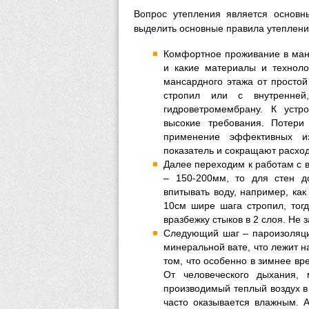
Вопрос утепления является основн
выделить основные правила утеплени
Комфортное проживание в манс
и какие материалы и техноло
мансардного этажа от простой
стропил или с внутренней
гидроветромембрану. К уст
высокие требования. Потери
применение эффективных и
показатель и сокращают расхо
Далее переходим к работам с 
– 150-200мм, то для стен д
впитывать воду, например, ка
10см шире шага стропил, тогд
вразбежку стыков в 2 слоя. Не
Следующий шаг – пароизоляци
минеральной вате, что лежит н
том, что особенно в зимнее вр
От человеческого дыхания,
производимый теплый воздух в 
часто оказывается влажным. А