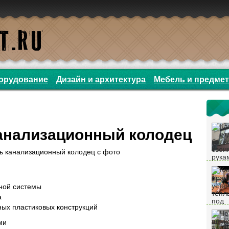
орудование
Дизайн и архитектура
Мебель и предме
канализационный колодец
ной системы
а
ых пластиковых конструкций
ми