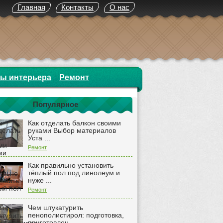
Главная
Контакты
О нас
ты интерьера
Ремонт
Популярное
Как отделать балкон своими
руками Выбор материалов
Уста ...
Ремонт
Как правильно установить
тёплый пол под линолеум и
нуже ...
Ремонт
Чем штукатурить
пенополистирол: подготовка,
приготовлен ...