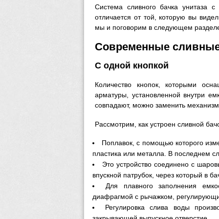
Система сливного бачка унитаза с 
отличается от той, которую вы виде
мы и поговорим в следующем раздел
Современные сливные
С одной кнопкой
Количество кнопок, которыми осн
арматуры, установленной внутри емк
совпадают, можно заменить механизм
Рассмотрим, как устроен сливной бач
Поплавок, с помощью которого изме
пластика или металла. В последнем с
Это устройство соединено с шар
впускной патрубок, через который в ба
Для плавного заполнения емк
диафрагмой с рычажком, регулирующи
Регулировка слива воды произ
закрывающей выпускное отверстие.