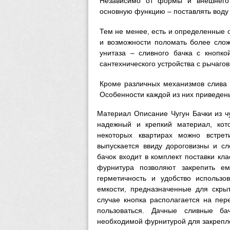
Независимо от формы и внешнего 
основную функцию – поставлять воду
Тем не менее, есть и определенные о
и возможности поломать более слож
унитаза – сливного бачка с кнопко
сантехнического устройства с рычаго
Кроме различных механизмов слива 
Особенности каждой из них приведены
Материал Описание Чугун Бачки из чу
надежный и крепкий материал, кот
некоторых квартирах можно встре
выпускается ввиду дороговизны и с
бачок входит в комплект поставки кл
фурнитура позволяют закрепить ем
герметичность и удобство использ
емкости, предназначенные для скры
случае кнопка располагается на пер
пользоваться. Дачные сливные ба
необходимой фурнитурой для закрепле