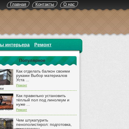
Главная
Контакты
О нас
ты интерьера
Ремонт
Популярное
Как отделать балкон своими
руками Выбор материалов
Уста ...
Ремонт
Как правильно установить
тёплый пол под линолеум и
нуже ...
Ремонт
Чем штукатурить
пенополистирол: подготовка,
приготовлен ...