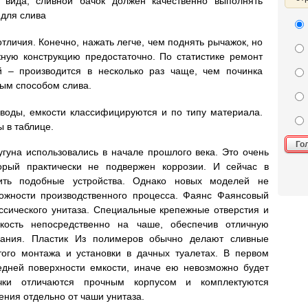
вида, сливной бачок должен качественно выполнять
 для слива
тличия. Конечно, нажать легче, чем поднять рычажок, но
ную конструкцию предостаточно. По статистике ремонт
й – производится в несколько раз чаще, чем починка
вым способом слива.
воды, емкости классифицируются и по типу материала.
 в таблице.
Го
гуна использовались в начале прошлого века. Это очень
орый практически не подвержен коррозии. И сейчас в
тить подобные устройства. Однако новых моделей не
ложности производственного процесса. Фаянс Фаянсовый
ассического унитаза. Специальные крепежные отверстия и
кость непосредственно на чаше, обеспечив отличную
ования. Пластик Из полимеров обычно делают сливные
того монтажа и установки в дачных туалетах. В первом
едней поверхности емкости, иначе ею невозможно будет
чки отличаются прочным корпусом и комплектуются
ния отдельно от чаши унитаза.