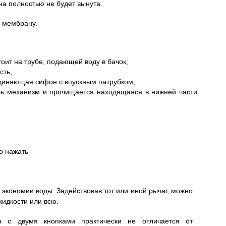
на полностью не будет вынута.
ь мембрану.
тоит на трубе, подающей воду в бачок;
сть;
единяющая сифон с впускным патрубком;
сь механизм и прочищается находящаяся в нижней части
о нажать
 экономии воды. Задействовав тот или иной рычаг, можно
жидкости или всю.
за с двумя кнопками практически не отличается от