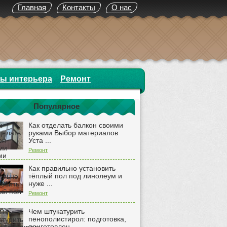
Главная
Контакты
О нас
ты интерьера
Ремонт
Популярное
Как отделать балкон своими
руками Выбор материалов
Уста ...
Ремонт
Как правильно установить
тёплый пол под линолеум и
нуже ...
Ремонт
Чем штукатурить
пенополистирол: подготовка,
приготовлен ...