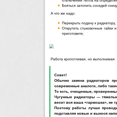
отключении тепла на определе
Бояться затопить соседей снизу
А что же надо:
Перекрыть подачу к радиатору,
Открутить стыковочные гайки и
приготовите;
Работа кропотливая, но выполнимая.
Совет!
Обычно замена радиаторов пре
современные аналоги, либо таки
То есть, очищенные, проверенны
Чугунные радиаторы — тяжелые 
весит вся ваша «гармошка», не т
Поэтому работы лучше проводи
подставляя новые и вынося нап