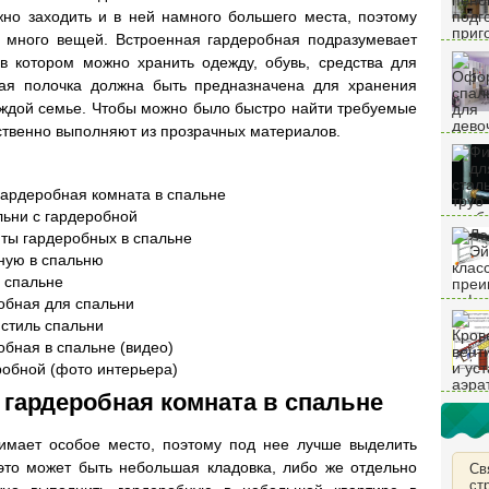
но заходить и в ней намного большего места, поэтому
ь много вещей. Встроенная гардеробная подразумевает
 в котором можно хранить одежду, обувь, средства для
ная полочка должна быть предназначена для хранения
каждой семье. Чтобы можно было быстро найти требуемые
твенно выполняют из прозрачных материалов.
ардеробная комната в спальне
льни с гардеробной
нты гардеробных в спальне
ную в спальню
 спальне
обная для спальни
стиль спальни
бная в спальне (видео)
робной (фото интерьера)
 гардеробная комната в спальне
имает особое место, поэтому под нее лучше выделить
это может быть небольшая кладовка, либо же отдельно
Св
ст