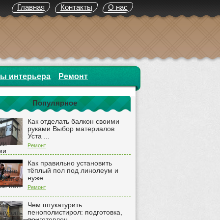
Главная
Контакты
О нас
ты интерьера
Ремонт
Популярное
Как отделать балкон своими
руками Выбор материалов
Уста ...
Ремонт
Как правильно установить
тёплый пол под линолеум и
нуже ...
Ремонт
Чем штукатурить
пенополистирол: подготовка,
приготовлен ...