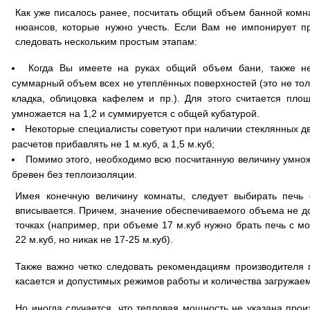
Как уже писалось ранее, посчитать общий объем банной комнат
нюансов, которые нужно учесть. Если Вам не импонирует п
следовать нескольким простым этапам:
Когда Вы имеете на руках общий объем бани, также не
суммарный объем всех не утеплённых поверхностей (это не толь
кладка, облицовка кафелем и пр.). Для этого считается пло
умножается на 1,2 и суммируется с общей кубатурой.
Некоторые специалисты советуют при наличии стеклянных дв
расчетов прибавлять не 1 м.куб, а 1,5 м.куб;
Помимо этого, необходимо всю посчитанную величину умножа
бревен без теплоизоляции.
Имея конечную величину комнаты, следует выбирать печь 
вписывается. Причем, значение обеспечиваемого объема не д
точках (например, при объеме 17 м.куб нужно брать печь с м
22 м.куб, но никак не 17-25 м.куб).
Также важно четко следовать рекомендациям производителя 
касается и допустимых режимов работы и количества загружае
Но иногда случается, что тепловая мощность не указана прои