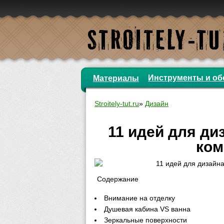
Инструменты и об
Материалы
Stroitely-tut.ru
»
Дизайн
11 идей для ди
ком
Содержание
Внимание на отделку
Душевая кабина VS ванна
Зеркальные поверхности