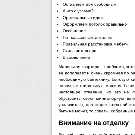
Оставляем пол свободным
А что с углами?
Оригинальные идеи
Оформляем потолок правильно
Освещение
Нет массивным деталям
Правильная расстановка мебели
Стиль интерьера
В заключение
Маленькая квартира – проблема, кот
ее дополняет и очень скромная по ра
необходимую сантехнику, бытовую х
полочек и стиральную машину. Гляд
настоящее отчаяние, но это не л
обустроить свою миниатюрную ванн
увеличиться, она станет стильной и 
быть не может, то советы, собранные 
Внимание на отделку
Лучший друг всех небольших по п