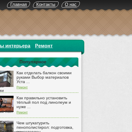
Главная
Контакты
О нас
ты интерьера
Ремонт
Популярное
Как отделать балкон своими
руками Выбор материалов
Уста ...
Ремонт
Как правильно установить
тёплый пол под линолеум и
нуже ...
Ремонт
Чем штукатурить
пенополистирол: подготовка,
приготовлен ...