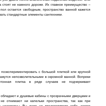
а стоят не намного дороже. Их главное преимущество –
 пол остается свободным, пространство ванной кажется
вать стандартные элементы сантехники.
 поэкспериментировать с большой плиткой или крупной
кажутся непозволительными в скромной ванной. Вопреки
отонная плитка в ряде случаев не подчеркивает
обладают и душевые кабины с прозрачными дверцами и
не отнимают ни капельки пространства, так как при
и незаметны. Вы даже не представляете себе, какого