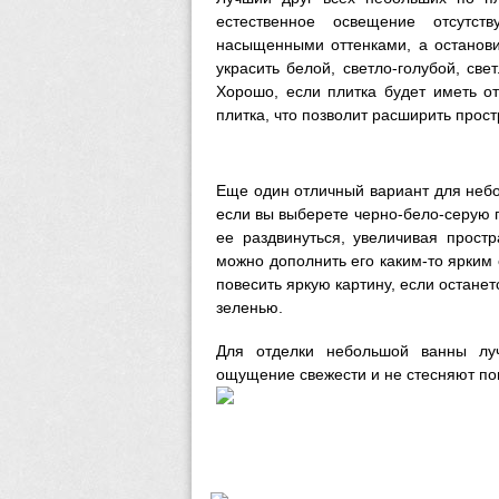
естественное освещение отсутс
насыщенными оттенками, а останови
украсить белой, светло-голубой, све
Хорошо, если плитка будет иметь о
плитка, что позволит расширить прост
Еще один отличный вариант для небо
если вы выберете черно-бело-серую г
ее раздвинуться, увеличивая прост
можно дополнить его каким-то ярким о
повесить яркую картину, если остане
зеленью.
Для отделки небольшой ванны луч
ощущение свежести и не стесняют п