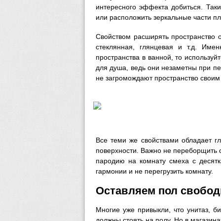
интересного эффекта добиться. Так
или расположить зеркальные части пл
Свойством расширять пространство о
стеклянная, глянцевая и т.д. Им
пространства в ванной, то использу
для душа, ведь они незаметны при пе
не загромождают пространство своим
Все теми же свойствами обладает г
поверхности. Важно не переборщить 
пародию на комнату смеха с десятк
гармонии и не перегрузить комнату.
Оставляем пол свобо
Многие уже привыкли, что унитаз, б
должны стоять на полу. Но в магазин