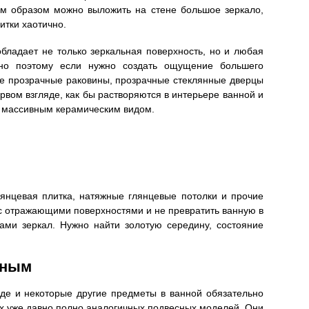
им образом можно выложить на стене большое зеркало,
итки хаотично.
бладает не только зеркальная поверхность, но и любая
енно поэтому если нужно создать ощущение большего
йте прозрачные раковины, прозрачные стеклянные дверцы
рвом взгляде, как бы растворяются в интерьере ванной и
 массивным керамическим видом.
лянцевая плитка, натяжные глянцевые потолки и прочие
с отражающими поверхностями и не превратить ванную в
ами зеркал. Нужно найти золотую середину, состояние
дным
иде и некоторые другие предметы в ванной обязательно
ах уже давно полно аналогичных подвесных моделей. Они