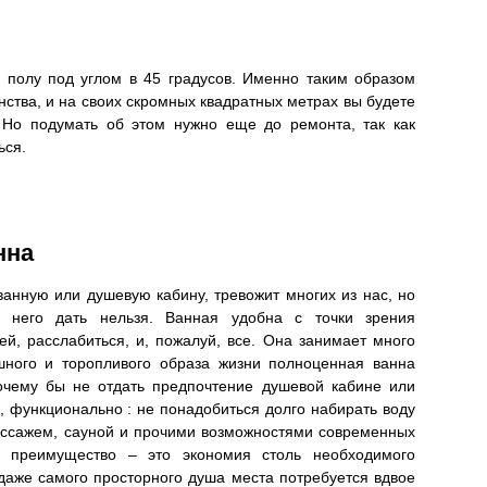
 полу под углом в 45 градусов. Именно таким образом
ства, и на своих скромных квадратных метрах вы будете
 Но подумать об этом нужно еще до ремонта, так как
ься.
нна
ванную или душевую кабину, тревожит многих из нас, но
а него дать нельзя. Ванная удобна с точки зрения
й, расслабиться, и, пожалуй, все. Она занимает много
шного и торопливого образа жизни полноценная ванна
почему бы не отдать предпочтение душевой кабине или
, функционально : не понадобиться долго набирать воду
массажем, сауной и прочими возможностями современных
 преимущество – это экономия столь необходимого
 даже самого просторного душа места потребуется вдвое