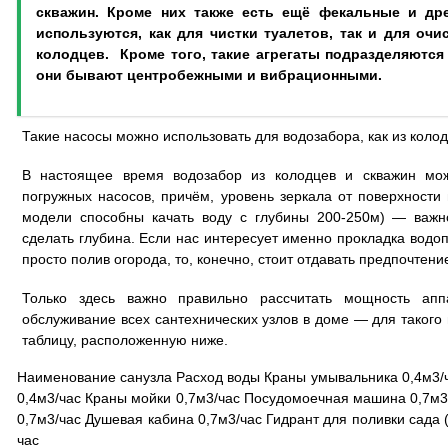
скважин. Кроме них также есть ещё фекальные и др
используются, как для чистки туалетов, так и для оч
колодцев. Кроме того, такие агрегаты подразделяютс
они бывают центробежными и вибрационными.
Такие насосы можно использовать для водозабора, как из колодц
В настоящее время водозабор из колодцев и скважин мо
погружных насосов, причём, уровень зеркала от поверхности
модели способны качать воду с глубины 200-250м) — важн
сделать глубина. Если нас интересует именно прокладка водоп
просто полив огорода, то, конечно, стоит отдавать предпочтен
Только здесь важно правильно рассчитать мощность апп
обслуживание всех сантехнических узлов в доме — для такого
таблицу, расположенную ниже.
Наименование санузла Расход воды Краны умывальника 0,4м3/ча
0,4м3/час Краны мойки 0,7м3/час Посудомоечная машина 0,7м3
0,7м3/час Душевая кабина 0,7м3/час Гидрант для поливки сада (
час