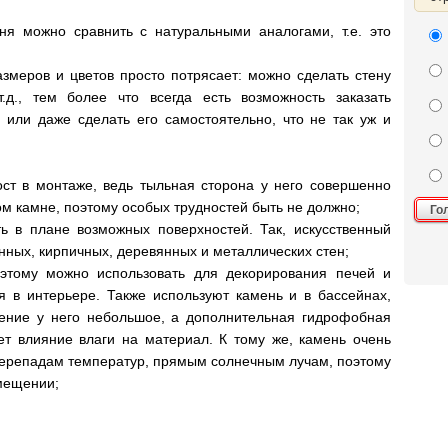
мня можно сравнить с натуральными аналогами, т.е. это
змеров и цветов просто потрясает: можно сделать стену
т.д., тем более что всегда есть возможность заказать
 или даже сделать его самостоятельно, что не так уж и
ост в монтаже, ведь тыльная сторона у него совершенно
ом камне, поэтому особых трудностей быть не должно;
Го
ь в плане возможных поверхностей. Так, искусственный
нных, кирпичных, деревянных и металлических стен;
оэтому можно использовать для декорирования печей и
я в интерьере. Также используют камень и в бассейнах,
щение у него небольшое, а дополнительная гидрофобная
т влияние влаги на материал. К тому же, камень очень
 перепадам температур, прямым солнечным лучам, поэтому
мещении;