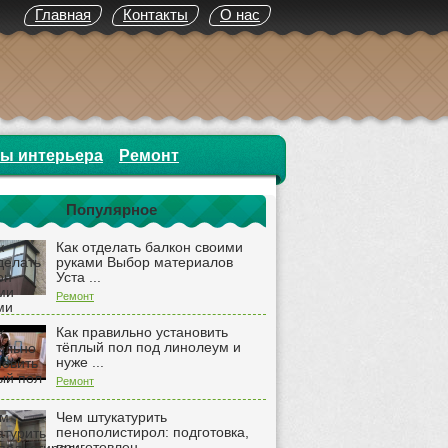
Главная
Контакты
О нас
ты интерьера
Ремонт
Популярное
Как отделать балкон своими
руками Выбор материалов
Уста ...
Ремонт
Как правильно установить
тёплый пол под линолеум и
нуже ...
Ремонт
Чем штукатурить
пенополистирол: подготовка,
приготовлен ...