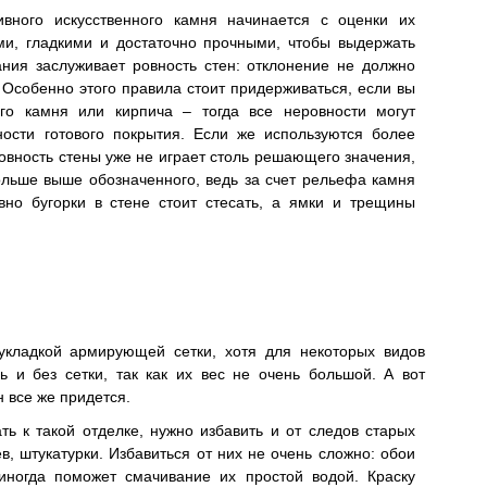
ивного искусственного камня начинается с оценки их
и, гладкими и достаточно прочными, чтобы выдержать
ания заслуживает ровность стен: отклонение не должно
 Особенно этого правила стоит придерживаться, если вы
ого камня или кирпича – тогда все неровности могут
ости готового покрытия. Если же используются более
овность стены уже не играет столь решающего значения,
ольше выше обозначенного, ведь за счет рельефа камня
но бугорки в стене стоит стесать, а ямки и трещины
 укладкой армирующей сетки, хотя для некоторых видов
 и без сетки, так как их вес не очень большой. А вот
 все же придется.
ть к такой отделке, нужно избавить и от следов старых
в, штукатурки. Избавиться от них не очень сложно: обои
ногда поможет смачивание их простой водой. Краску