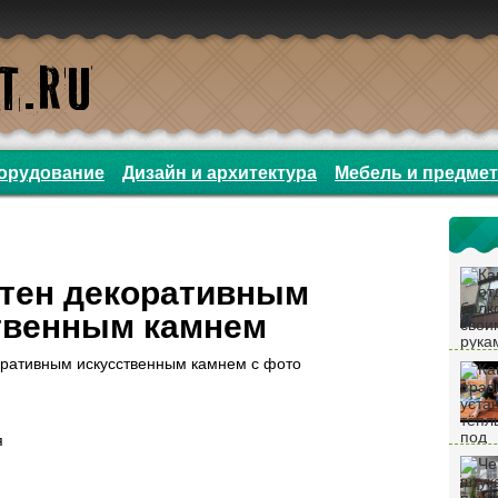
орудование
Дизайн и архитектура
Мебель и предме
стен декоративным
твенным камнем
я