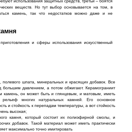
требуют использования защитных средств, третьи – боятся
ческих веществ. Но тут выбор основывается на том, в
аться камень, так что недостатков можно даже и не
камня
 приготовления и сферы использования искусственный
ы, полевого шпата, минеральных и красящих добавок. Все
д большим давлением, а потом обжигают. Керамограниит
м камень, он может быть и глянцевым, и матовым, иметь
ь рельеф многих натуральных камней. Его основное
сть и стойкость к перепадам температуры, а вот стойкость
чень высокая;
ного камня, который состоит их полиэфирной смолы, и
рочих добавок. Такой материал может иметь практически
ляет максимально точно имитировать